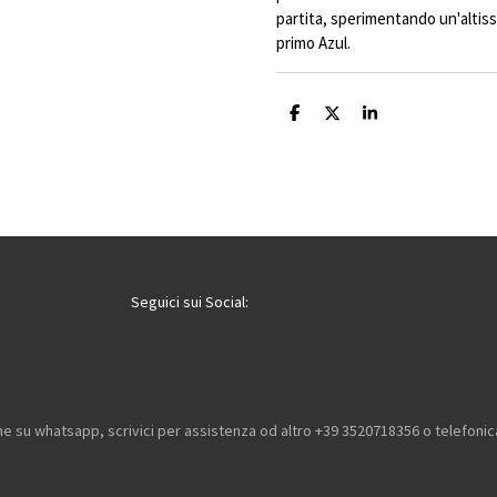
partita, sperimentando un'altissi
primo Azul.
C
C
C
o
o
o
n
n
n
d
d
d
i
i
i
v
v
v
i
i
i
d
d
d
i
i
i
Seguici sui Social:
he su whatsapp, scrivici per assistenza od altro +39 3520718356 o telefon