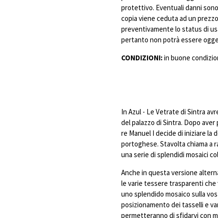
protettivo. Eventuali danni sono 
copia viene ceduta ad un prezzo 
preventivamente lo status di us
pertanto non potrà essere ogget
CONDIZIONI:
in buone condizion
In Azul - Le Vetrate di Sintra a
del palazzo di Sintra. Dopo aver 
re Manuel I decide di iniziare la
portoghese. Stavolta chiama a ra
una serie di splendidi mosaici col
Anche in questa versione altern
le varie tessere trasparenti che
uno splendido mosaico sulla vos
posizionamento dei tasselli e va
permetteranno di sfidarvi con mol