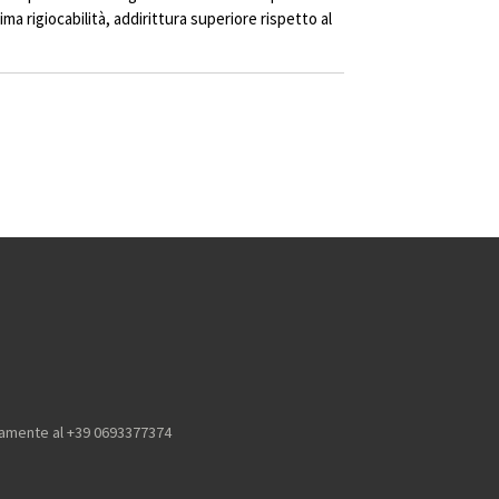
ma rigiocabilità, addirittura superiore rispetto al
icamente al +39 0693377374