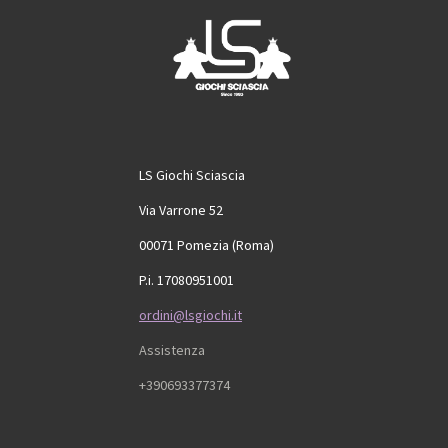
o
r
e
k
a
m
LS Giochi Sciascia
Via Varrone 52
00071 Pomezia (Roma)
P.i. 17080951001
ordini@lsgiochi.it
Assistenza
+390693377374