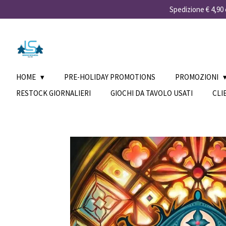
Spedizione € 4,90 e
Vai
al
contenuto
principale
HOME
PRE-HOLIDAY PROMOTIONS
PROMOZIONI
RESTOCK GIORNALIERI
GIOCHI DA TAVOLO USATI
CLI