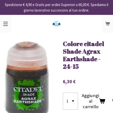
Spedizione € 4,90 e Gratis per ordini Superiori a 60,00 €. Spediamo il
Vai
giorno lavorativo successivo al tuo ordine.
al
contenuto
principale
Colore citadel
Shade Agrax
Earthshade -
24-15
6,30 €
Aggiungi
al
carrello