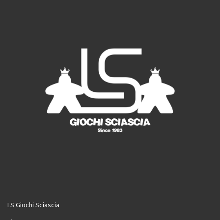
o
r
e
k
a
m
LS Giochi Sciascia