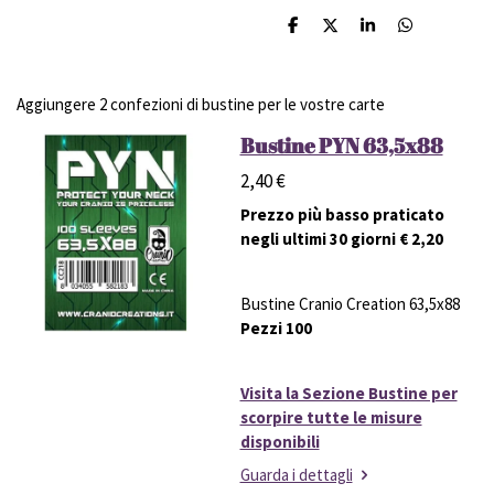
C
C
C
C
o
o
o
o
n
n
n
n
d
d
d
d
i
i
i
i
Aggiungere 2 confezioni di bustine per le vostre carte
v
v
v
v
i
i
i
i
Bustine PYN 63,5x88
d
d
d
d
i
i
i
i
2,40 €
Prezzo più basso praticato
negli ultimi 30 giorni € 2,20
Bustine Cranio Creation 63,5x88
Pezzi 100
Visita la Sezione Bustine per
scorpire tutte le misure
disponibili
Guarda i dettagli