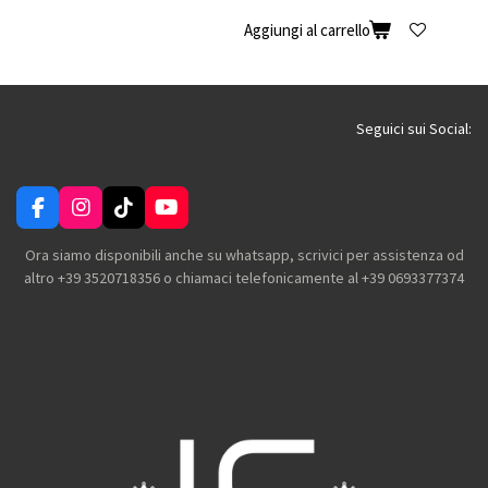
Aggiungi al carrello
Seguici sui Social:
F
I
T
Y
a
n
i
o
c
s
k
u
Ora siamo disponibili anche su whatsapp, scrivici per assistenza od
e
t
T
T
altro +39 3520718356 o chiamaci telefonicamente al +39 0693377374
b
a
o
u
o
g
k
b
o
r
e
k
a
m