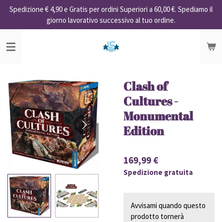
Spedizione € 4,90 e Gratis per ordini Superiori a 60,00 €. Spediamo il
Vai
giorno lavorativo successivo al tuo ordine.
al
contenuto
principale
Clash of
Cultures -
Monumental
Edition
169,99 €
Spedizione gratuita
Avvisami quando questo
prodotto tornerà