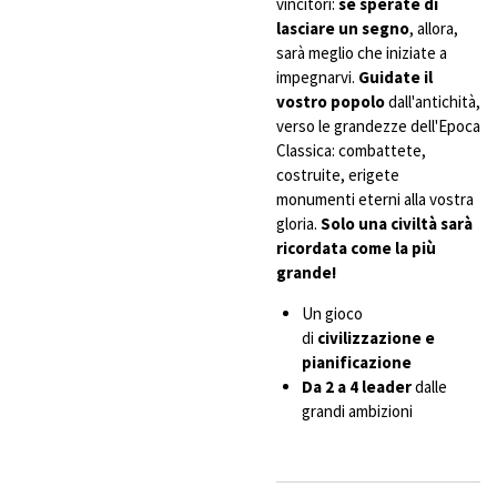
vincitori:
se sperate di
lasciare un segno
, allora,
sarà meglio che iniziate a
impegnarvi.
Guidate il
vostro popolo
dall'antichità,
verso le grandezze dell'Epoca
Classica: combattete,
costruite, erigete
monumenti eterni alla vostra
gloria.
Solo una civiltà sarà
ricordata come la più
grande!
Un gioco
di
civilizzazione e
pianificazione
Da 2 a 4 leader
dalle
grandi ambizioni