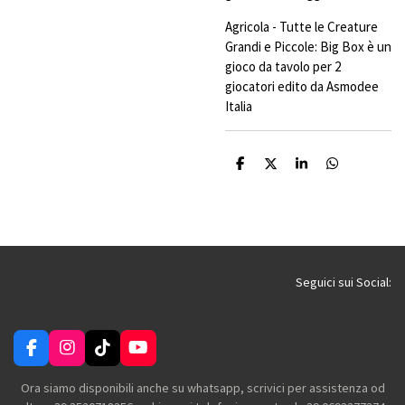
Agricola - Tutte le Creature
Grandi e Piccole: Big Box è un
gioco da tavolo per 2
giocatori edito da Asmodee
Italia
C
C
C
C
o
o
o
o
n
n
n
n
d
d
d
d
i
i
i
i
v
v
v
v
i
i
i
i
d
d
d
d
i
i
i
i
Seguici sui Social:
F
I
T
Y
a
n
i
o
c
s
k
u
Ora siamo disponibili anche su whatsapp, scrivici per assistenza od
e
t
T
T