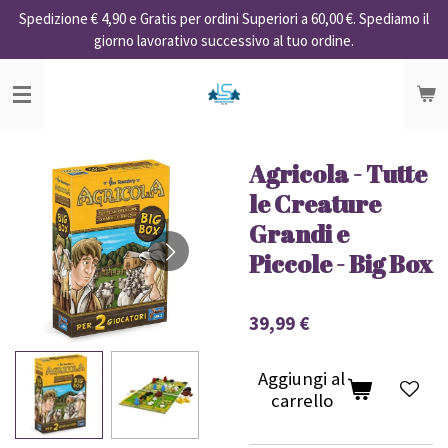
Spedizione € 4,90 e Gratis per ordini Superiori a 60,00 €. Spediamo il
Vai
giorno lavorativo successivo al tuo ordine.
al
contenuto
principale
Agricola - Tutte
le Creature
Grandi e
Piccole - Big Box
39,99 €
Aggiungi al
carrello