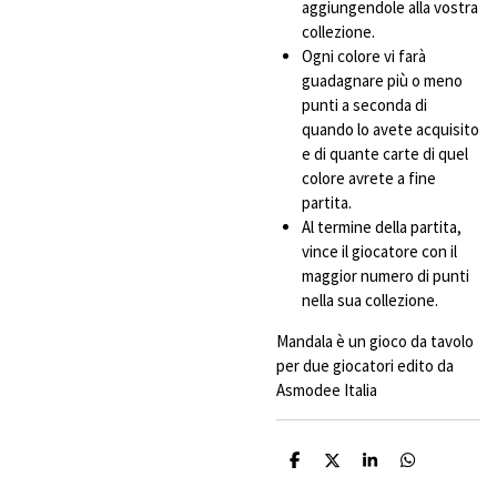
aggiungendole alla vostra
collezione.
Ogni colore vi farà
guadagnare più o meno
punti a seconda di
quando lo avete acquisito
e di quante carte di quel
colore avrete a fine
partita.
Al termine della partita,
vince il giocatore con il
maggior numero di punti
nella sua collezione.
Mandala è un gioco da tavolo
per due giocatori edito da
Asmodee Italia
C
C
C
C
o
o
o
o