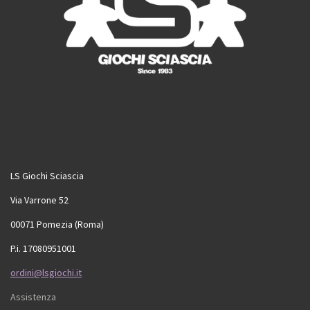
LS Giochi Sciascia
Via Varrone 52
00071 Pomezia (Roma)
P.i. 17080951001
ordini@lsgiochi.it
Assistenza