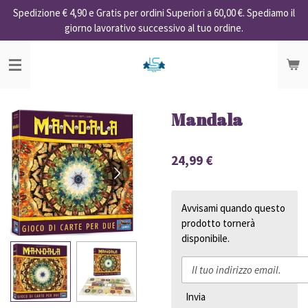
Spedizione € 4,90 e Gratis per ordini Superiori a 60,00 €. Spediamo il
Vai
giorno lavorativo successivo al tuo ordine.
al
contenuto
principale
Mandala
24,99 €
Avvisami quando questo
prodotto tornerà
disponibile.
Invia