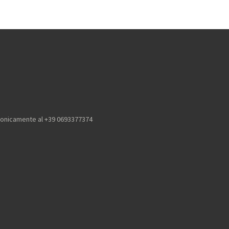
efonicamente al +39 0693377374