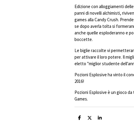
Edizione con alloggiamenti delle p
panni di novelli alchimisti, rivi
games alla Candy Crush. Prendete
se dopo averla tolta si formerann
anche quelle esploderanno e pot
boccette.
Le biglie raccolte vi permetter
per attivare il loro potere. Il mig
eletto "miglior studente dell'an
Pozioni Esplosive ha vinto il c
2016!
Pozioni Esplosive è un gioco da 
Games.
C
C
C
o
o
o
n
n
n
d
d
d