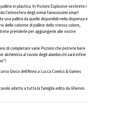
alline in plastica. In Pozioni Esplosive vestirete i
vendo l'atmosfera degli ormai famosissimi smart
 una pallina da quelle disponibili nella dispensa e
o delle colonne di palline dello stesso colore,
rete prenderle per aggiungerle alle vostre
anno di completare varie Pozioni che potrete bere
lior alchimista al tavolo degli alambicchi sarà infine
no"!
oncorso Gioco dell'Anno a Lucca Comics & Games
tavolo adatto a tutta la famiglia edito da Ghenos