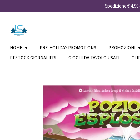
Spedizione € 4,90 e
Vai
al
contenuto
principale
HOME
PRE-HOLIDAY PROMOTIONS
PROMOZIONI
RESTOCK GIORNALIERI
GIOCHI DA TAVOLO USATI
CLI