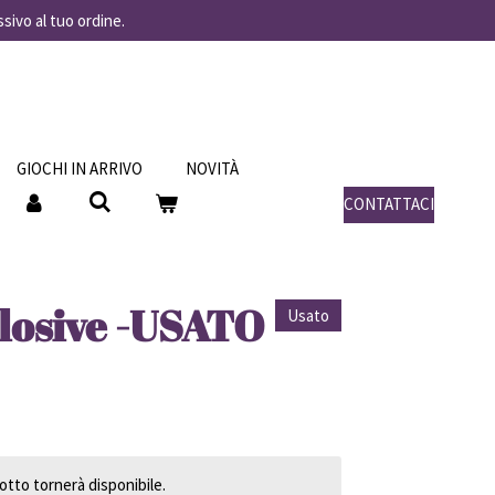
ssivo al tuo ordine.
GIOCHI IN ARRIVO
NOVITÀ
CONTATTACI
plosive -USATO
Usato
tto tornerà disponibile.