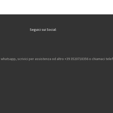
i
i
i
v
v
v
i
i
i
d
d
d
i
i
i
Seguici sui Social:
u whatsapp, scrivici per assistenza od altro +39 3520718356 o chiamaci tel