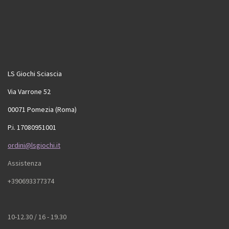
LS Giochi Sciascia
Via Varrone 52
00071 Pomezia (Roma)
P.i. 17080951001
ordini@lsgiochi.it
Assistenza
+390693377374
10-12.30 / 16 - 19.30