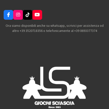
F
I
T
Y
a
n
i
o
c
s
k
u
Ora siamo disponibili anche su whatsapp, scrivici per assistenza od
e
t
T
T
altro +39 3520718356 o telefonicamente al +39 0693377374
b
a
o
u
o
g
k
b
o
r
e
k
a
m