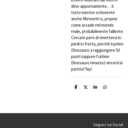
dino-appuntamento… il
tutto mentre schiverete
anche Meteoriti e, proprio
come accade nel mondo
reale, probabilmente fallirete.
Cercate però di rimettervi in
piedi in fretta, perché il primo
Dinosauro a raggiungere 50
punti (oppure l’ultimo
Dinosauro rimasto) vincerà la
partita! Yay!
C
C
C
C
o
o
o
o
n
n
n
n
d
d
d
d
i
i
i
i
v
v
v
v
i
i
i
i
d
d
d
d
i
i
i
i
Seguici sui Social: