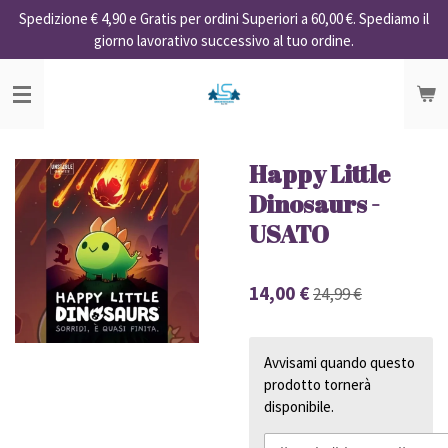
Spedizione € 4,90 e Gratis per ordini Superiori a 60,00 €. Spediamo il
Vai
giorno lavorativo successivo al tuo ordine.
al
contenuto
principale
Happy Little
Dinosaurs -
USATO
14,00 €
24,99 €
Avvisami quando questo
prodotto tornerà
disponibile.