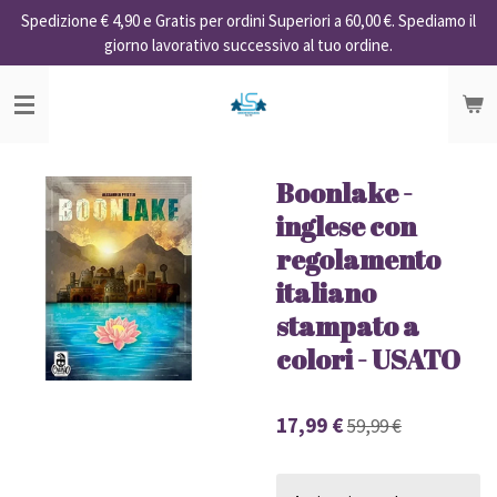
Spedizione € 4,90 e Gratis per ordini Superiori a 60,00 €. Spediamo il
Vai
giorno lavorativo successivo al tuo ordine.
al
contenuto
principale
Boonlake -
inglese con
regolamento
italiano
stampato a
colori - USATO
17,99 €
59,99 €