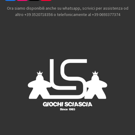
a
n
i
o
c
s
k
u
Ora siamo disponibili anche su whatsapp, scrivici per assistenza od
e
t
T
T
altro +39 3520718356 o telefonicamente al +39 0693377374
b
a
o
u
o
g
k
b
o
r
e
k
a
m