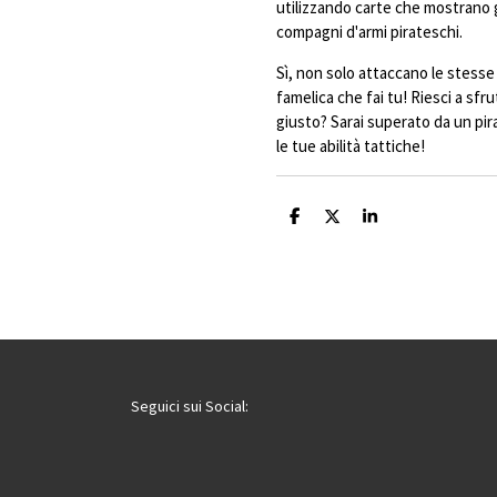
utilizzando carte che mostrano g
compagni d'armi pirateschi.
Sì, non solo attaccano le stesse
famelica che fai tu! Riesci a sfr
giusto? Sarai superato da un pira
le tue abilità tattiche!
C
C
C
o
o
o
n
n
n
d
d
d
i
i
i
v
v
v
i
i
i
d
d
d
i
i
i
Seguici sui Social: