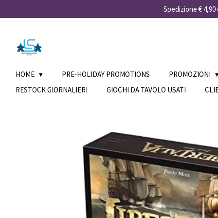
Spedizione € 4,90 e
Vai
al
contenuto
principale
HOME
PRE-HOLIDAY PROMOTIONS
PROMOZIONI
RESTOCK GIORNALIERI
GIOCHI DA TAVOLO USATI
CLI