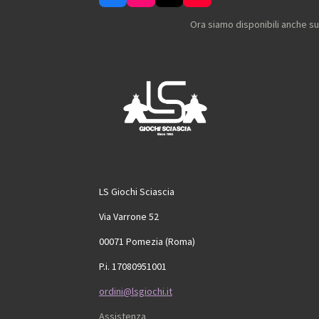
a
n
i
o
c
s
k
u
Ora siamo disponibili anche s
e
t
T
T
b
a
o
u
o
g
k
b
o
r
e
k
a
m
LS Giochi Sciascia
Via Varrone 52
00071 Pomezia (Roma)
P.i. 17080951001
ordini@lsgiochi.it
Assistenza