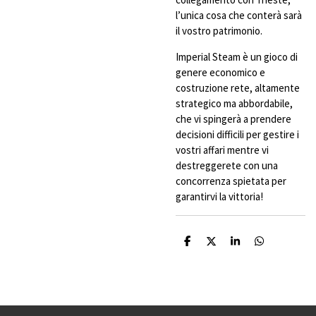
l’unica cosa che conterà sarà
il vostro patrimonio.
Imperial Steam è un gioco di
genere economico e
costruzione rete, altamente
strategico ma abbordabile,
che vi spingerà a prendere
decisioni difficili per gestire i
vostri affari mentre vi
destreggerete con una
concorrenza spietata per
garantirvi la vittoria!
C
C
C
C
o
o
o
o
n
n
n
n
d
d
d
d
i
i
i
i
v
v
v
v
i
i
i
i