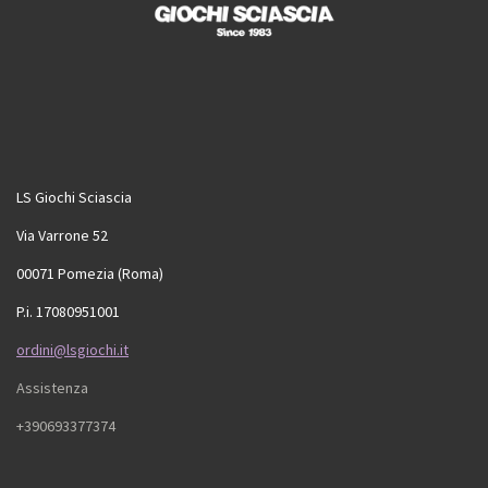
LS Giochi Sciascia
Via Varrone 52
00071 Pomezia (Roma)
P.i. 17080951001
ordini@lsgiochi.it
Assistenza
+390693377374