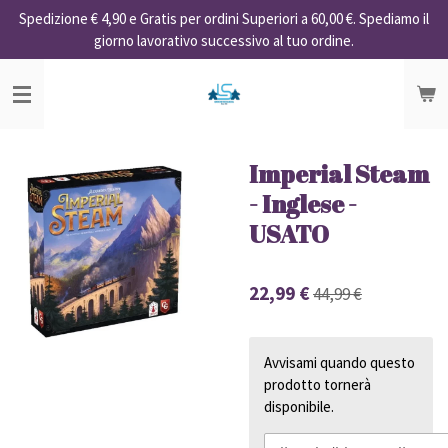
Spedizione € 4,90 e Gratis per ordini Superiori a 60,00 €. Spediamo il
Vai
giorno lavorativo successivo al tuo ordine.
al
contenuto
principale
Imperial Steam
- Inglese -
USATO
22,99 €
44,99 €
Avvisami quando questo
prodotto tornerà
disponibile.