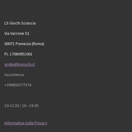
LS Giochi Sciascia
Via Varrone 52
00071 Pomezia (Roma)
P.i. 17080951001
ordini@lsgiochi.it
Assistenza
+390693377374
10-12.30 / 16 - 19.30
Informativa Sulla Privacy