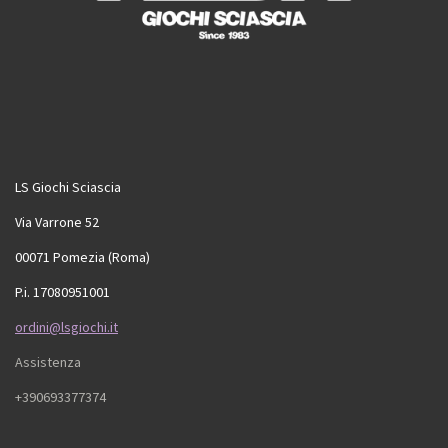
LS Giochi Sciascia
Via Varrone 52
00071 Pomezia (Roma)
P.i. 17080951001
ordini@lsgiochi.it
Assistenza
+390693377374