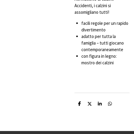
Accidenti, i calzini si
assomigliano tutti!
facili regole per un rapido
divertimento
adatto per tutta la
famiglia – tutti giocano
contemporaneamente
con figura in legno:
mostro dei calzini
C
C
C
C
o
o
o
o
n
n
n
n
d
d
d
d
i
i
i
i
v
v
v
v
i
i
i
i