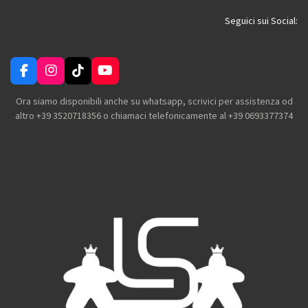
d
d
d
d
i
i
i
i
Seguici sui Social:
F
I
T
Y
a
n
i
o
c
s
k
u
Ora siamo disponibili anche su whatsapp, scrivici per assistenza od
e
t
T
T
altro +39 3520718356 o chiamaci telefonicamente al +39 0693377374
b
a
o
u
o
g
k
b
o
r
e
k
a
m