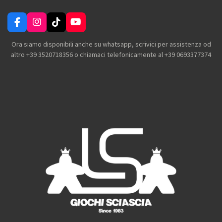
F
I
T
Y
a
n
i
o
c
s
k
u
Ora siamo disponibili anche su whatsapp, scrivici per assistenza od
e
t
T
T
altro +39 3520718356 o chiamaci telefonicamente al +39 0693377374
b
a
o
u
o
g
k
b
o
r
e
k
a
m