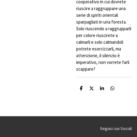
cooperativo in cui dovrete
riuscire a raggruppare una
serie di spiriti orientali
sparpagliati in una foresta.
Solo riuscendo a raggrupparli
per colore riuscirete a
calmarli e solo calmandoli
potrete esorcizzarli, ma
attenzione, il silenzio è
imperativo, non vorrete farli
scappare?
C
C
C
C
o
o
o
o
n
n
n
n
d
d
d
d
i
i
i
i
v
v
v
v
i
i
i
i
d
d
d
d
i
i
i
i
Seguici sui Social: