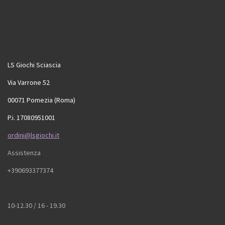
LS Giochi Sciascia
Via Varrone 52
00071 Pomezia (Roma)
P.i. 17080951001
ordini@lsgiochi.it
Assistenza
+390693377374
10-12.30 / 16 - 19.30