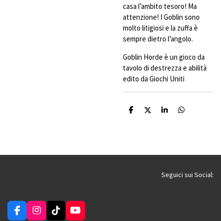
casa l’ambito tesoro! Ma
attenzione! I Goblin sono
molto litigiosi e la zuffa è
sempre dietro l’angolo.
Goblin Horde è un gioco da
tavolo di destrezza e abilità
edito da Giochi Uniti
C
C
C
C
o
o
o
o
n
n
n
n
d
d
d
d
i
i
i
i
v
v
v
v
i
i
i
i
d
d
d
d
i
i
i
i
Seguici sui Social:
F
I
T
Y