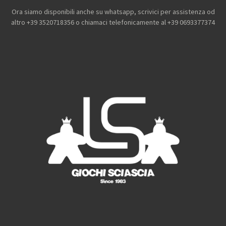
a
n
i
o
c
s
k
u
Ora siamo disponibili anche su whatsapp, scrivici per assistenza od
e
t
T
T
altro +39 3520718356 o chiamaci telefonicamente al +39 0693377374
b
a
o
u
o
g
k
b
o
r
e
k
a
m