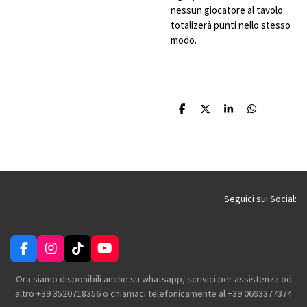
nessun giocatore al tavolo
totalizerà punti nello stesso
modo.
C
C
C
C
o
o
o
o
n
n
n
n
d
d
d
d
i
i
i
i
v
v
v
v
i
i
i
i
d
d
d
d
i
i
i
i
Seguici sui Social:
F
I
T
Y
a
n
i
o
c
s
k
u
Ora siamo disponibili anche su whatsapp, scrivici per assistenza od
e
t
T
T
altro +39 3520718356 o chiamaci telefonicamente al +39 0693377374
b
a
o
u