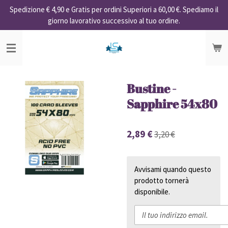
Spedizione € 4,90 e Gratis per ordini Superiori a 60,00 €. Spediamo il
Vai
giorno lavorativo successivo al tuo ordine.
al
contenuto
principale
Bustine -
Sapphire 54x80
2,89 €
3,20 €
Avvisami quando questo
prodotto tornerà
disponibile.