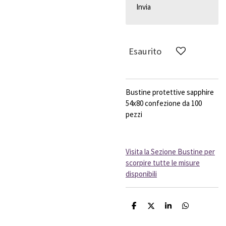
Invia
Esaurito
Bustine protettive sapphire
54x80 confezione da 100
pezzi
Visita la Sezione Bustine per
scorpire tutte le misure
disponibili
C
C
C
C
o
o
o
o
n
n
n
n