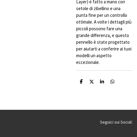
Layer) è fatto a mano con
setole di zibellino e una
punta fine per un controllo
ottimale. A volte i dettagli più
piccoli possono fare una
grande differenza, e questo
pennello è stato progettato
per aiutarti a conferire ai tuoi
modelli un aspetto
eccezionale.
C
C
C
C
o
o
o
o
n
n
n
n
d
d
d
d
i
i
i
i
v
v
v
v
i
i
i
i
d
d
d
d
i
i
i
i
Seguici sui Social: