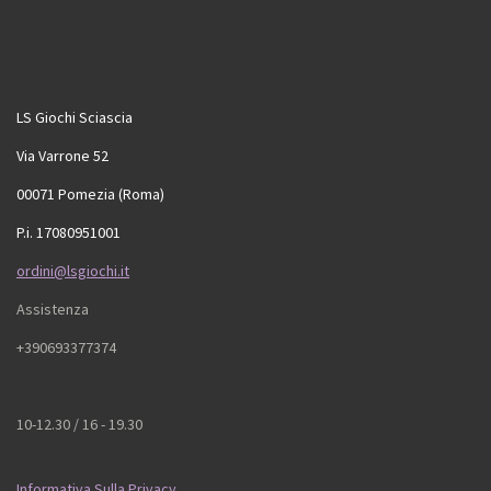
LS Giochi Sciascia
Via Varrone 52
00071 Pomezia (Roma)
P.i. 17080951001
ordini@lsgiochi.it
Assistenza
+390693377374
10-12.30 / 16 - 19.30
Informativa Sulla Privacy