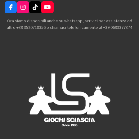
F
I
T
Y
a
n
i
o
c
s
k
u
Ora siamo disponibili anche su whatsapp, scrivici per assistenza od
e
t
T
T
altro +39 3520718356 o chiamaci telefonicamente al +39 0693377374
b
a
o
u
o
g
k
b
o
r
e
k
a
m