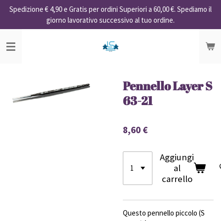
Spedizione € 4,90 e Gratis per ordini Superiori a 60,00 €. Spediamo il
Vai
giorno lavorativo successivo al tuo ordine.
al
contenuto
principale
Pennello Layer S
63-21
8,60 €
Aggiungi
al
carrello
Questo pennello piccolo (S