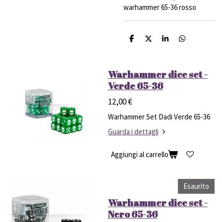
warhammer 65-36 rosso
C
C
C
C
o
o
o
o
n
n
n
n
d
d
d
d
i
i
i
i
Warhammer dice set -
v
v
v
v
Verde 65-36
i
i
i
i
d
d
d
d
12,00 €
i
i
i
i
Warhammer Set Dadi Verde 65-36
Guarda i dettagli
Aggiungi al carrello
Esaurito
Warhammer dice set -
Nero 65-36