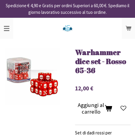
Spedizione € 4,90 e Gratis per ordini Superiori a 60,00 €. Spediamo il
Vai
giorno lavorativo successivo al tuo ordine.
al
contenuto
principale
Warhammer
dice set - Rosso
65-36
12,00 €
Aggiungi al
carrello
Set di dadi rossi per