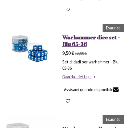
Esaurito
Warhammer dice set -
Blu 65-36
9,50 €
12,00 €
Set di dadi per warhammer - Blu
65-36
Guarda i dettagli
Avvisami quando disponibile
Esaurito