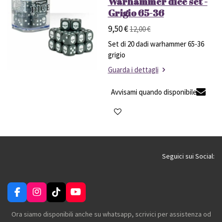
Warhammer dice set -
Grigio 65-36
9,50 €
12,00 €
Set di 20 dadi warhammer 65-36
grigio
Guarda i dettagli
Avvisami quando disponibile
Seguici sui Social:
F
I
T
Y
a
n
i
o
c
s
k
u
Ora siamo disponibili anche su whatsapp, scrivici per assistenza od