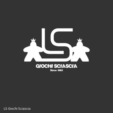
o
r
e
k
a
m
LS Giochi Sciascia