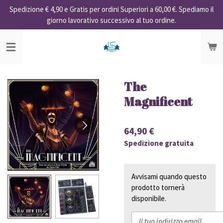
Spedizione € 4,90 e Gratis per ordini Superiori a 60,00 €. Spediamo il
Vai
giorno lavorativo successivo al tuo ordine.
al
contenuto
principale
The
Magnificent
64,90 €
Spedizione gratuita
Avvisami quando questo
prodotto tornerà
disponibile.