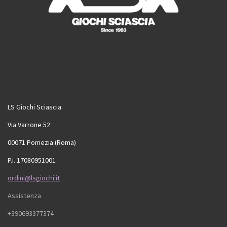
LS Giochi Sciascia
Via Varrone 52
00071 Pomezia (Roma)
P.i. 17080951001
ordini@lsgiochi.it
Assistenza
+390693377374