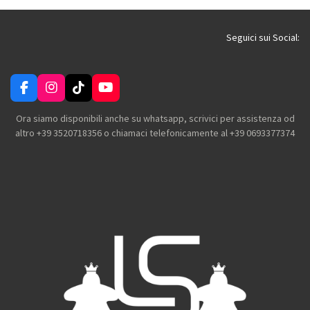
v
v
v
v
i
i
i
i
d
d
d
d
i
i
i
i
Seguici sui Social:
F
I
T
Y
a
n
i
o
c
s
k
u
Ora siamo disponibili anche su whatsapp, scrivici per assistenza od
e
t
T
T
altro +39 3520718356 o chiamaci telefonicamente al +39 0693377374
b
a
o
u
o
g
k
b
o
r
e
k
a
m