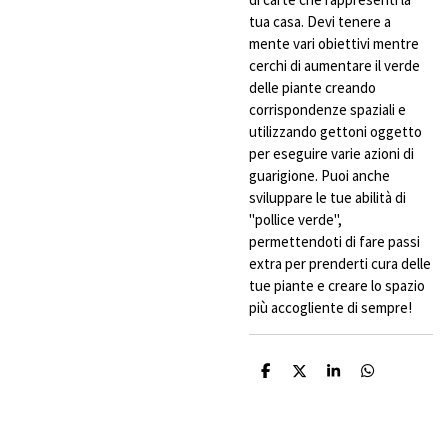
tua casa. Devi tenere a
mente vari obiettivi mentre
cerchi di aumentare il verde
delle piante creando
corrispondenze spaziali e
utilizzando gettoni oggetto
per eseguire varie azioni di
guarigione. Puoi anche
sviluppare le tue abilità di
"pollice verde",
permettendoti di fare passi
extra per prenderti cura delle
tue piante e creare lo spazio
più accogliente di sempre!
C
C
C
C
o
o
o
o
n
n
n
n
d
d
d
d
i
i
i
i