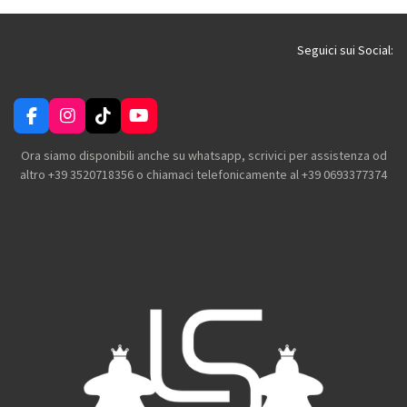
v
v
v
v
i
i
i
i
d
d
d
d
i
i
i
i
Seguici sui Social:
F
I
T
Y
a
n
i
o
c
s
k
u
Ora siamo disponibili anche su whatsapp, scrivici per assistenza od
e
t
T
T
altro +39 3520718356 o chiamaci telefonicamente al +39 0693377374
b
a
o
u
o
g
k
b
o
r
e
k
a
m