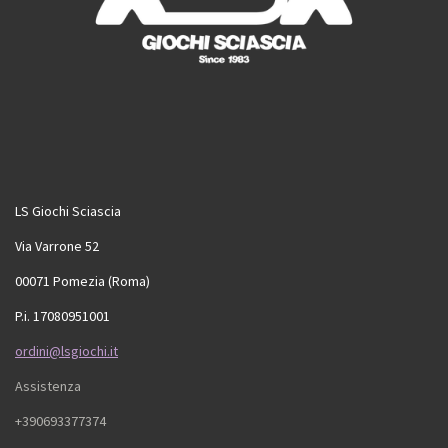
LS Giochi Sciascia
Via Varrone 52
00071 Pomezia (Roma)
P.i. 17080951001
ordini@lsgiochi.it
Assistenza
+390693377374