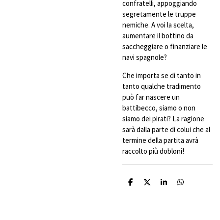
confratelli, appoggiando
segretamente le truppe
nemiche. A voi la scelta,
aumentare il bottino da
saccheggiare o finanziare le
navi spagnole?
Che importa se di tanto in
tanto qualche tradimento
può far nascere un
battibecco, siamo o non
siamo dei pirati? La ragione
sarà dalla parte di colui che al
termine della partita avrà
raccolto più dobloni!
C
C
C
C
o
o
o
o
n
n
n
n
d
d
d
d
i
i
i
i