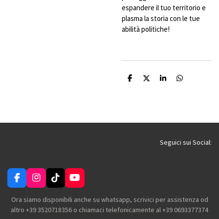
espandere il tuo territorio e
plasma la storia con le tue
abilità politiche!
C
C
C
C
o
o
o
o
n
n
n
n
d
d
d
d
i
i
i
i
v
v
v
v
i
i
i
i
d
d
d
d
i
i
i
i
Seguici sui Social:
F
I
T
Y
a
n
i
o
c
s
k
u
Ora siamo disponibili anche su whatsapp, scrivici per assistenza od
e
t
T
T
altro +39 3520718356 o chiamaci telefonicamente al +39 0693377374
b
a
o
u