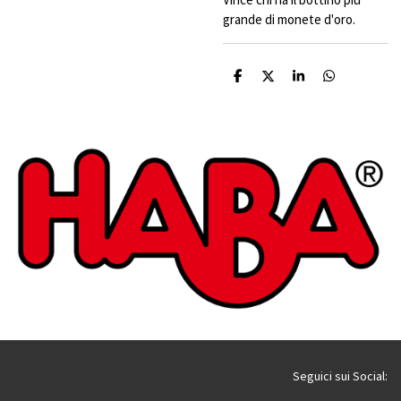
grande di monete d'oro.
C
C
C
C
o
o
o
o
n
n
n
n
d
d
d
d
i
i
i
i
v
v
v
v
i
i
i
i
d
d
d
d
i
i
i
i
Seguici sui Social: