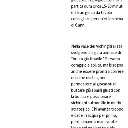
partita dura circa 15-20 minuti
ed è un gioco da tavolo
consigliato per un'età minima
di 6 anni.
Nella valle dei Vichinghi si sta
svolgendo la gara annuale di
“butta giù il barile”. Servono
coraggio e abilità, ma bisogna
anche essere pronti a correre
qualche rischio, per
permettere ai giocatori di
buttare giù i barili giusti con
la boccia e posizionare i
vichinghi sul pontile in modo
strategico. Chi avanza troppo
e cade in acqua per primo,
però, rimane a mani vuote.
Vince chi ha il bottino più