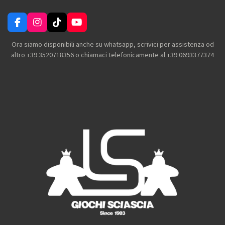
F
I
T
Y
a
n
i
o
c
s
k
u
Ora siamo disponibili anche su whatsapp, scrivici per assistenza od
e
t
T
T
altro +39 3520718356 o chiamaci telefonicamente al +39 0693377374
b
a
o
u
o
g
k
b
o
r
e
k
a
m