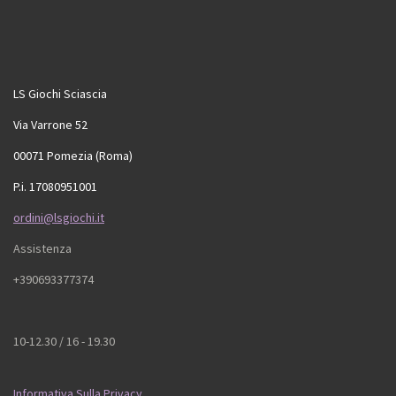
LS Giochi Sciascia
Via Varrone 52
00071 Pomezia (Roma)
P.i. 17080951001
ordini@lsgiochi.it
Assistenza
+390693377374
10-12.30 / 16 - 19.30
Informativa Sulla Privacy