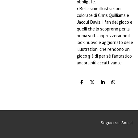
obbligate.
• Bellissime illustrazioni
colorate di Chris Quilliams e
Jacqui Davis. I fan del gioco e
quelli che lo scoprono per la
prima volta apprezzeranno il
look nuovo e aggiornato delle
illustrazioni che rendono un
gioco già di per sé fantastico
ancora più accattivante.
C
C
C
C
o
o
o
o
n
n
n
n
d
d
d
d
i
i
i
i
v
v
v
v
i
i
i
i
d
d
d
d
i
i
i
i
Seguici sui Social: