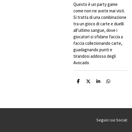
Questo è un party game
come non ne avete mai visti.
Si tratta di una combinazione
tra un gioco di carte e duelli
all’ultimo sangue, dove i
giocatori si sfidano faccia a
faccia collezionando carte,
guadagnando punti e
tirandosi addosso degli
Avocado.
C
C
C
C
o
o
o
o
n
n
n
n
d
d
d
d
i
i
i
i
v
v
v
v
i
i
i
i
d
d
d
d
i
i
i
i
Seguici sui Social: