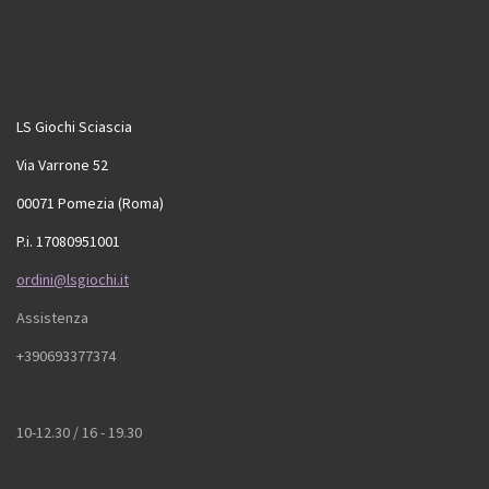
LS Giochi Sciascia
Via Varrone 52
00071 Pomezia (Roma)
P.i. 17080951001
ordini@lsgiochi.it
Assistenza
+390693377374
10-12.30 / 16 - 19.30