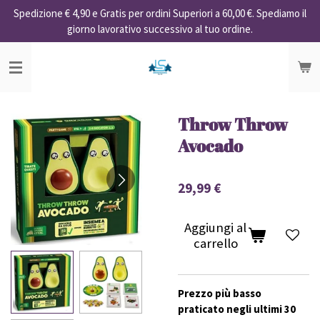
Spedizione € 4,90 e Gratis per ordini Superiori a 60,00 €. Spediamo il
Vai
giorno lavorativo successivo al tuo ordine.
al
contenuto
principale
Throw Throw
Avocado
29,99 €
Aggiungi al
carrello
Prezzo più basso
praticato negli ultimi 30