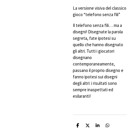
La versione visiva del classico
gioco “telefono senza fili”
Il telefono senza fili… ma a
disegni! Disegnate la parola
segreta, fate ipotesi su
quello che hanno disegnato
gli altri. Tutti i giocatori
disegnano
contemporaneamente,
passano il proprio disegno e
fanno ipotesi sui disegni
degli altri: i risultati sono
sempre inaspettati ed
esilaranti!
C
C
C
C