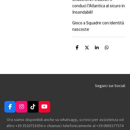
conduci l’Atlantica al sicuro in
Insondabili!
Gioco a Squadre con identità
nascoste
C
C
C
C
o
o
o
o
n
n
n
n
d
d
d
d
i
i
i
i
v
v
v
v
i
i
i
i
d
d
d
d
i
i
i
i
Seguici sui Social:
F
I
T
Y
a
n
i
o
c
s
k
u
Ora siamo disponibili anche su whatsapp, scrivici per assistenza od
e
t
T
T
altro +39 3520718356 o chiamaci telefonicamente al +39 0693377374
b
a
o
u