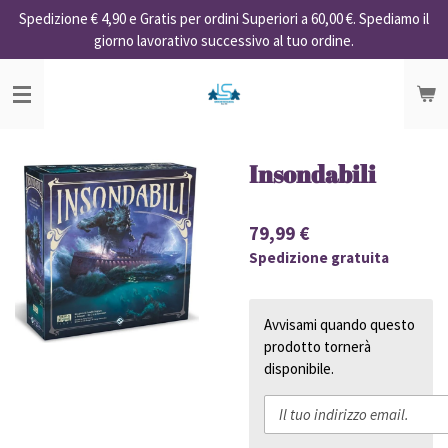
Spedizione € 4,90 e Gratis per ordini Superiori a 60,00 €. Spediamo il
Vai
giorno lavorativo successivo al tuo ordine.
al
contenuto
principale
Insondabili
79,99 €
Spedizione gratuita
Avvisami quando questo
prodotto tornerà
disponibile.