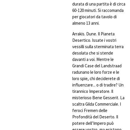
durata di una partita è di circa
60-120 minuti. Si raccomanda
per giocatori da tavolo di
almeno 13 anni.
Arrakis. Dune. Il Pianeta
Desertico. Issate i vostri
vessilli sulla sterminata terra
desolata che si stende
davanti a voi. Mentre le
Grandi Case del Landstraad
radunano le loro forze e le
loro spie, chi deciderete di
influenzare... o di tradire? Un
tirannico Imperatore. Il
misterioso Bene Gesserit. La
scaltra Gilda Commerciale. I
feroci Fremen delle
Profondità del Deserto. Il
potere dell’Impero può
essere vostro, ma esistono