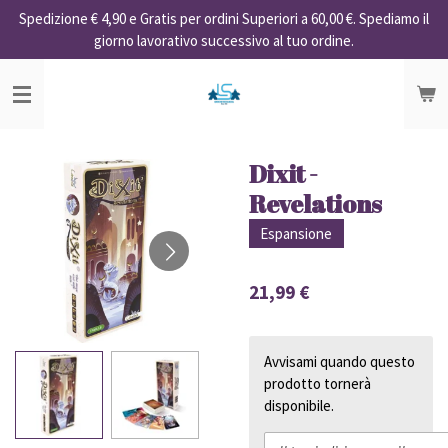
Spedizione € 4,90 e Gratis per ordini Superiori a 60,00 €. Spediamo il
Vai
giorno lavorativo successivo al tuo ordine.
al
contenuto
principale
Dixit -
Revelations
Espansione
21,99 €
Avvisami quando questo
prodotto tornerà
disponibile.