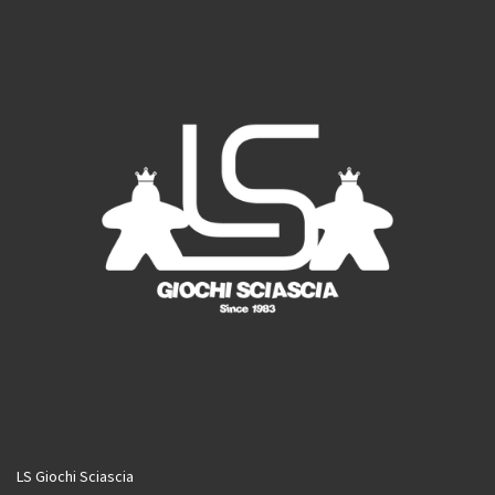
o
r
e
k
a
m
LS Giochi Sciascia