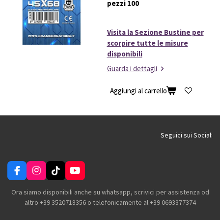
pezzi 100
Visita la Sezione Bustine per
scorpire tutte le misure
disponibili
Guarda i dettagli
Aggiungi al carrello
Seguici sui Social:
F
I
T
Y
a
n
i
o
c
s
k
u
Ora siamo disponibili anche su whatsapp, scrivici per assistenza od
e
t
T
T
altro +39 3520718356 o telefonicamente al +39 0693377374
b
a
o
u
o
g
k
b