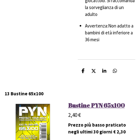
giocattolo. Si raccomanda
la sorveglianza di un
adulto
Avvertenza:Non adatto a
bambini di età inferiore a
36 mesi
C
C
C
C
o
o
o
o
n
n
n
n
d
d
d
d
i
i
i
i
13 Bustine 65x100
v
v
v
v
i
i
i
i
Bustine PYN 65x100
d
d
d
d
i
i
i
i
2,40 €
Prezzo più basso praticato
negli ultimi 30 giorni € 2,30