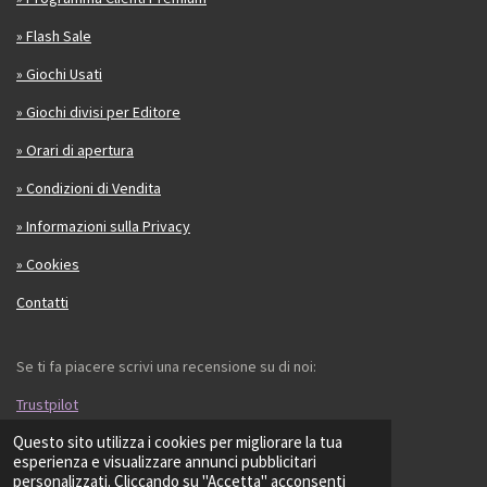
» Flash Sale
» Giochi Usati
» Giochi divisi per Editore
» Orari di apertura
» Condizioni di Vendita
» Informazioni sulla Privacy
» Cookies
Contatti
Se ti fa piacere scrivi una recensione su di noi:
Trustpilot
Questo sito utilizza i cookies per migliorare la tua
© 2023 - 2026 LS GIOCHI
esperienza e visualizzare annunci pubblicitari
personalizzati. Cliccando su "Accetta" acconsenti