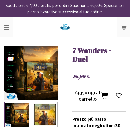
Spedizione € 4,90 e Gratis per ordini Superiori a 60,00 €. Spediamo il
Vai
giorno lavorativo successivo al tuo ordine.
al
contenuto
principale
7 Wonders -
Duel
26,99 €
Aggiungi al
carrello
Prezzo più basso
praticato negli ultimi 30