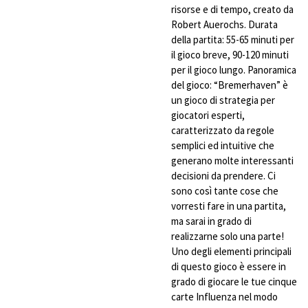
risorse
e
di
tempo,
creato
da
Robert
Auerochs
.
Durata
della
partita: 55-65
minuti
per
il
gioco
breve
, 90-120
minuti
per
il
gioco
lungo
.
Panoramica
del
gioco
:
“Bremerhaven”
è
un
gioco
di
strategia
per
giocatori
esperti
,
caratterizzato
da
regole
semplici
ed
intuitive
che
generano
molte
interessanti
decisioni
da
prendere
.
Ci
sono
così
tante
cose
che
vorresti
fare in
una
partita,
ma
sarai
in
grado
di
realizzarne
solo
una
parte
!
Uno
degli
elementi
principali
di
questo
gioco
è
essere
in
grado
di
giocare
le
tue
cinque
carte Influenza
nel
modo