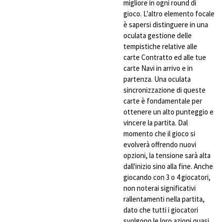
migliore
in
ogni
round
di
gioco
.
L'altro
elemento
focale
è
sapersi
distinguere
in
una
oculata
gestione
delle
tempistiche
relative
alle
carte
Contratto
ed
alle
tue
carte
Navi
in
arrivo
e in
partenza
.
Una
oculata
sincronizzazione
di
queste
carte
è
fondamentale
per
ottenere
un alto
punteggio
e
vincere
la partita.
Dal
momento
che
il
gioco
si
evolverà
offrendo
nuovi
opzioni
, la
tensione
sarà
alta
dall'inizio
sino
alla
fine.
Anche
giocando
con 3 o 4
giocatori
,
non
noterai
significativi
rallentamenti
nella
partita,
dato
che
tutti i
giocatori
svolgono
le
loro
azioni
quasi