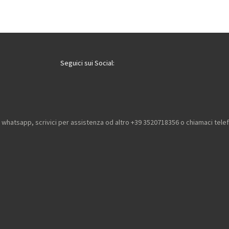
Seguici sui Social:
u whatsapp, scrivici per assistenza od altro +39 3520718356 o chiamaci tel