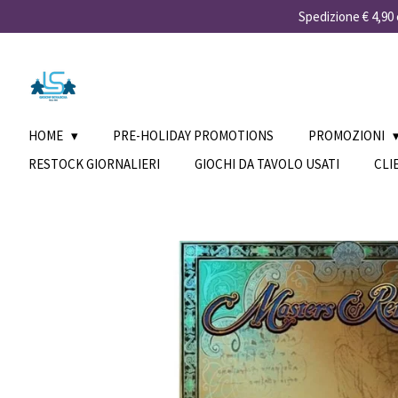
Spedizione € 4,90 e
Vai
al
contenuto
principale
HOME
PRE-HOLIDAY PROMOTIONS
PROMOZIONI
RESTOCK GIORNALIERI
GIOCHI DA TAVOLO USATI
CLI