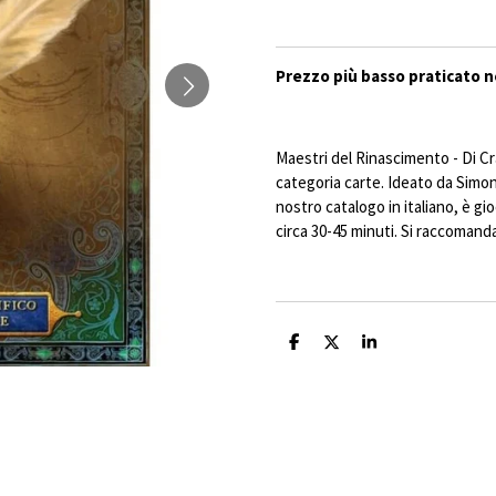
Prezzo più basso praticato ne
Maestri del Rinascimento - Di Cr
categoria carte. Ideato da Simo
nostro catalogo in italiano, è gio
circa 30-45 minuti. Si raccomanda
C
C
C
o
o
o
n
n
n
d
d
d
i
i
i
v
v
v
i
i
i
d
d
d
i
i
i