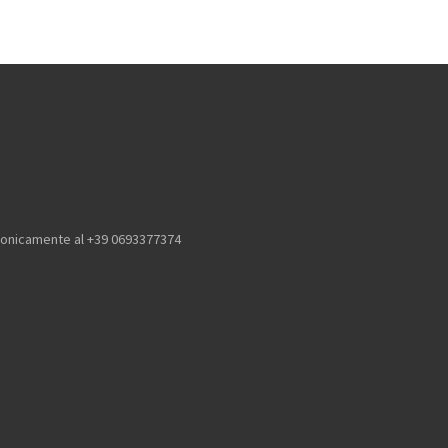
efonicamente al +39 0693377374