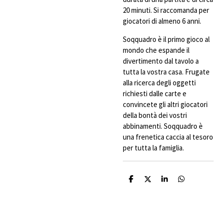
20 minuti. Si raccomanda per
giocatori di almeno 6 anni.
Soqquadro è il primo gioco al
mondo che espande il
divertimento dal tavolo a
tutta la vostra casa. Frugate
alla ricerca degli oggetti
richiesti dalle carte e
convincete gli altri giocatori
della bontà dei vostri
abbinamenti. Soqquadro è
una frenetica caccia al tesoro
per tutta la famiglia.
C
C
C
C
o
o
o
o
n
n
n
n
d
d
d
d
i
i
i
i
v
v
v
v