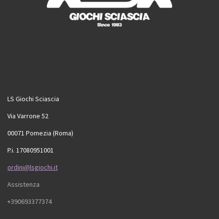
LS Giochi Sciascia
Via Varrone 52
00071 Pomezia (Roma)
P.i. 17080951001
ordini@lsgiochi.it
Assistenza
+390693377374