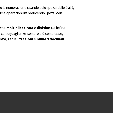
la numerazione usando solo i pezzi dallo 0 al 9,
prime operazioni introducendo i pezzi con
nche
moltiplicazione
e
divisione
e infine…
si con uguaglianze sempre più complesse,
nze
,
radici
,
frazioni
e
numeri decimali
.