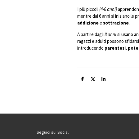
I più piccoli
(4-6 anni)
apprendono 
mentre dai 6 anni si iniziano le 
addizione
e
sottrazione
.
A partire dagli
8 anni
si usano a
ragazzi e adulti possono sfidar
introducendo
parentesi
,
pote
C
C
C
o
o
o
n
n
n
d
d
d
i
i
i
v
v
v
i
i
i
d
d
d
i
i
i
Seguici sui Social: