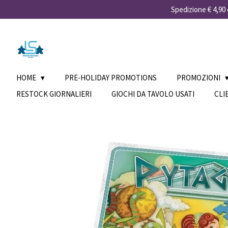
Spedizione € 4,90 e
Vai
al
contenuto
principale
HOME
PRE-HOLIDAY PROMOTIONS
PROMOZIONI
RESTOCK GIORNALIERI
GIOCHI DA TAVOLO USATI
CLI