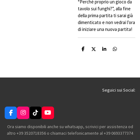
“Perché proprio un gioco da
tavolo sui funghi?”, alla fine
della prima partita ti sarai già
dimenticato e non vedrai l’ora
di iniziare una nuova partita!
C
C
C
C
o
o
o
o
n
n
n
n
d
d
d
d
i
i
i
i
v
v
v
v
i
i
i
i
d
d
d
d
i
i
i
i
Seguici sui Social:
F
I
T
Y
a
n
i
o
c
s
k
u
Ora siamo disponibili anche su whatsapp, scrivici per assistenza od
e
t
T
T
altro +39 3520718356 o chiamaci telefonicamente al +39 0693377374
b
a
o
u