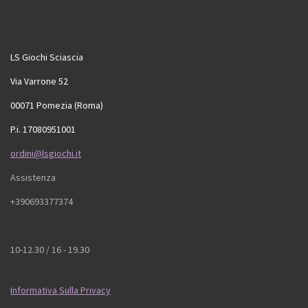
LS Giochi Sciascia
Via Varrone 52
00071 Pomezia (Roma)
P.i. 17080951001
ordini@lsgiochi.it
Assistenza
+390693377374
10-12.30 / 16 - 19.30
Informativa Sulla Privacy