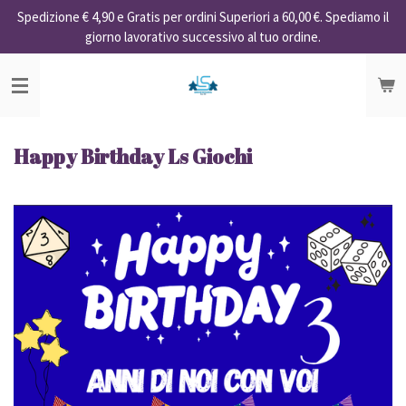
Spedizione € 4,90 e Gratis per ordini Superiori a 60,00 €. Spediamo il
Vai
giorno lavorativo successivo al tuo ordine.
al
contenuto
principale
Happy Birthday Ls Giochi