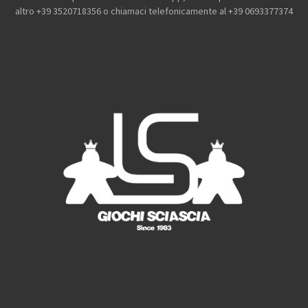
e
t
T
T
altro +39 3520718356 o chiamaci telefonicamente al +39 0693377374
b
a
o
u
o
g
k
b
o
r
e
k
a
m