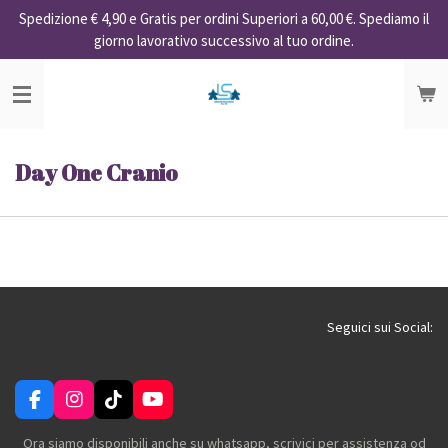
Spedizione € 4,90 e Gratis per ordini Superiori a 60,00 €. Spediamo il
Vai
giorno lavorativo successivo al tuo ordine.
al
contenuto
principale
Day One Cranio
Seguici sui Social:
F
I
T
Y
a
n
i
o
c
s
k
u
Ora siamo disponibili anche su whatsapp, scrivici per assistenza od